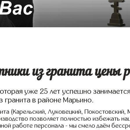
ники из гранита цены 
которая уже 25 лет успешно занимаетс
з гранита в районе Марьино.
та (Карельский, Луковецкий, Покостовский, 
оизводство позволяет полностью избежать на
нной работе персонала - мы смело даём бесс