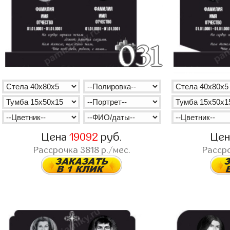
Цена
19092
руб.
Це
Рассрочка
3818
р./мес.
Расср