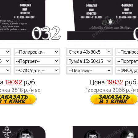
на
19092
руб.
Цена
19832
руб
очка
3818
р./мес.
Рассрочка
3966
р./м