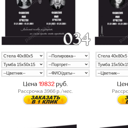
Цена
19832
руб.
Це
Рассрочка
3966
р./мес.
Расср