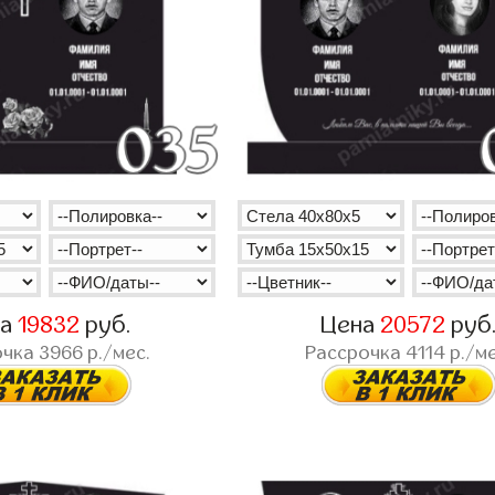
на
19832
руб.
Цена
20572
руб
очка
3966
р./мес.
Рассрочка
4114
р./ме