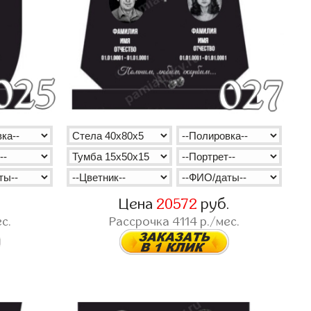
.
Цена
20572
руб.
с.
Рассрочка
4114
р./мес.