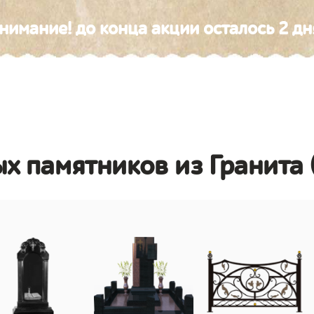
нимание! до конца акции осталось 2 дн
х памятников из Гранита 