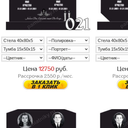
Цена
12750
руб.
Це
Рассрочка
2550
р./мес.
Расср