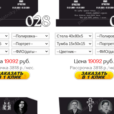
на
19092
руб.
Цена
19092
руб
очка
3818
р./мес.
Рассрочка
3818
р./ме