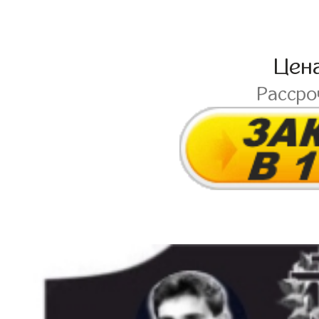
Цен
Расср