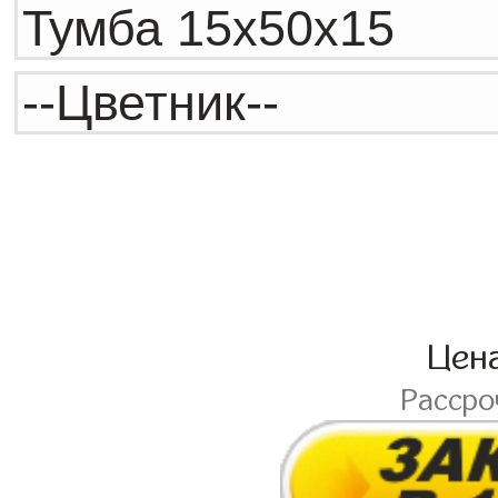
Цен
Расср