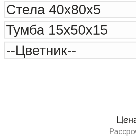
Цен
Расср