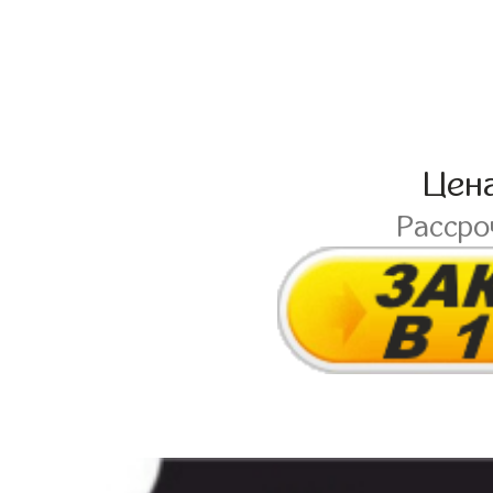
Цен
Расср