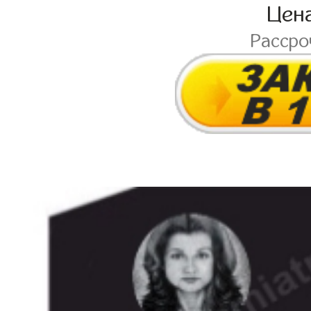
Цен
Расср