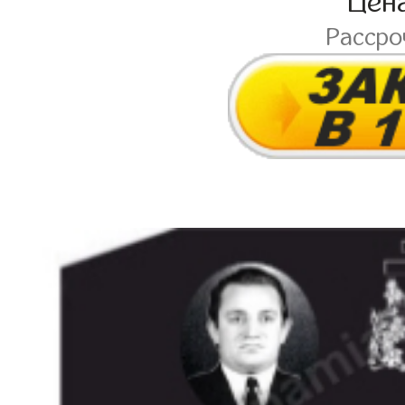
Цен
Расср