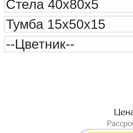
Цен
Расср