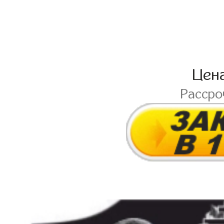
Цен
Расср