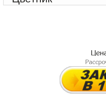
Цен
Расср