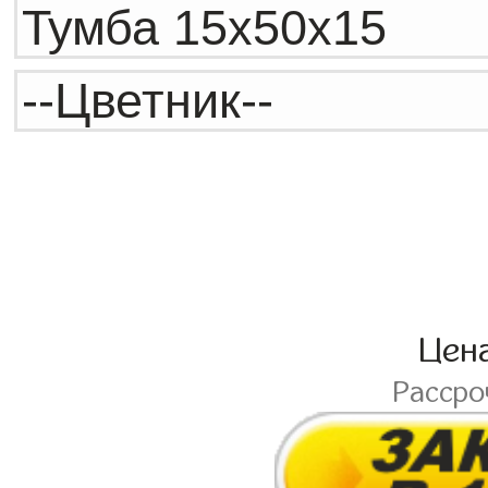
Цен
Расср