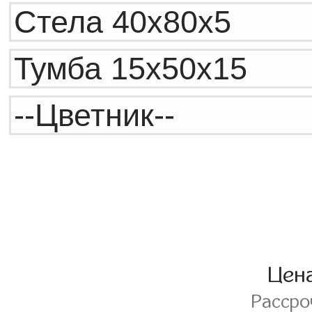
Цен
Расср