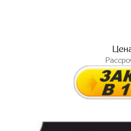
Цен
Расср