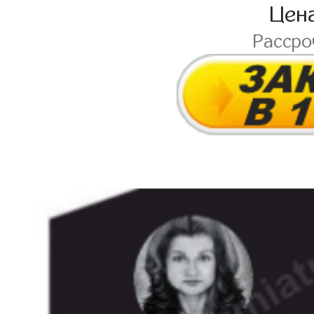
Цен
Расср