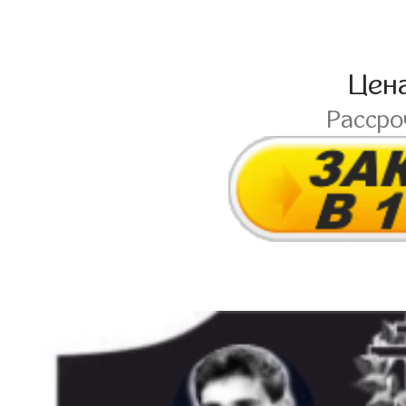
Цен
Расср