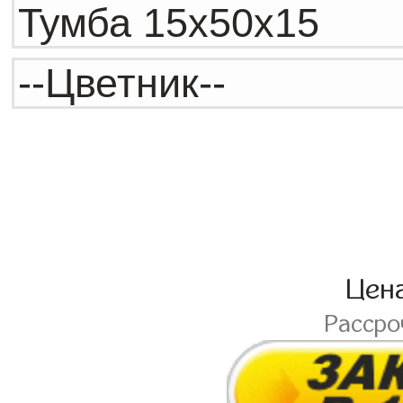
Цен
Расср