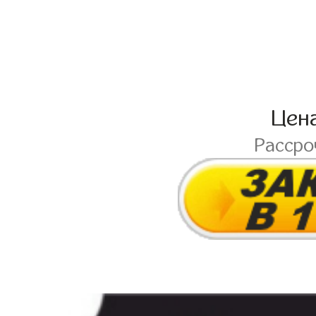
Цен
Расср