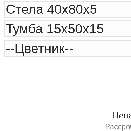
Цен
Расср