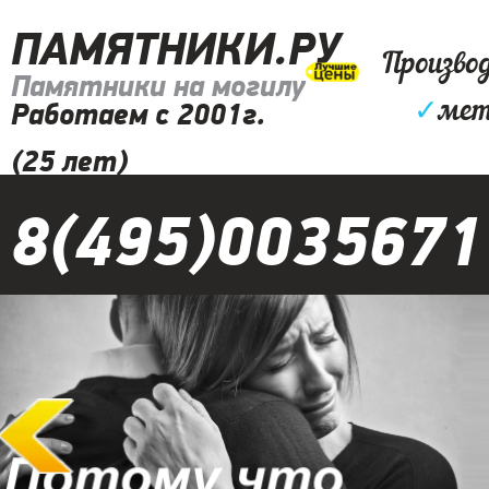
ПАМЯТНИКИ.РУ
Произво
Памятники на могилу
✓
мет
Работаем с 2001г.
(25 лет)
8(495)0035671