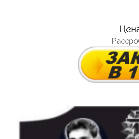
Цен
Расср