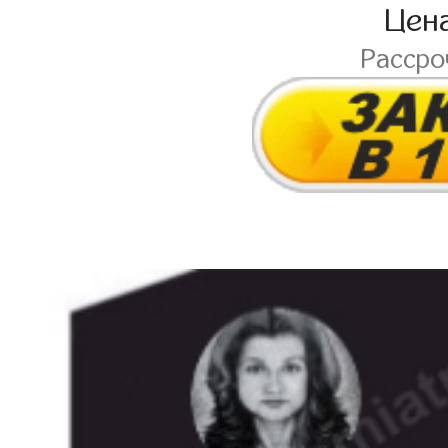
Цен
Расср