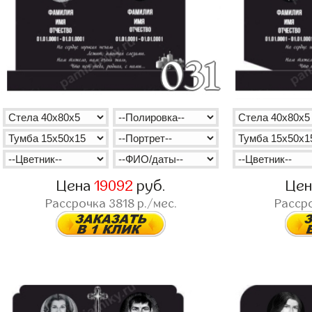
Цена
19092
руб.
Це
Рассрочка
3818
р./мес.
Расср