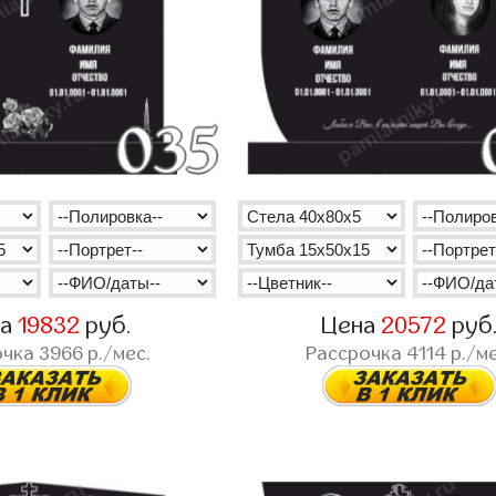
на
19832
руб.
Цена
20572
руб
очка
3966
р./мес.
Рассрочка
4114
р./ме