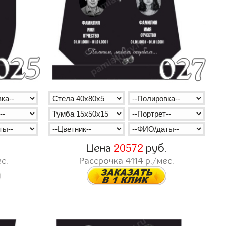
.
Цена
20572
руб.
с.
Рассрочка
4114
р./мес.