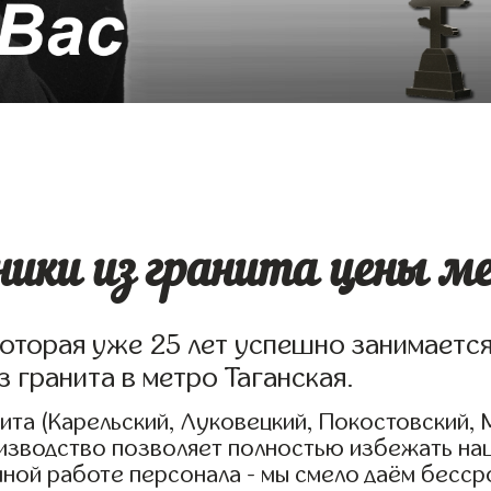
ики из гранита цены м
которая уже 25 лет успешно занимаетс
 гранита в метро Таганская.
та (Карельский, Луковецкий, Покостовский, 
оизводство позволяет полностью избежать на
нной работе персонала - мы смело даём бесс