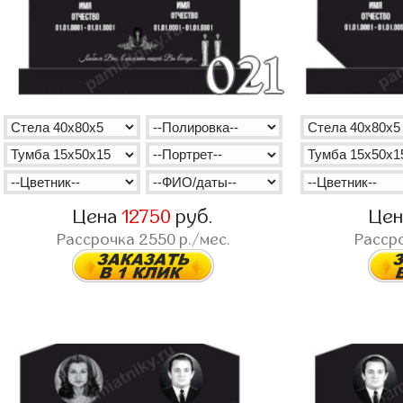
Цена
12750
руб.
Це
Рассрочка
2550
р./мес.
Расср