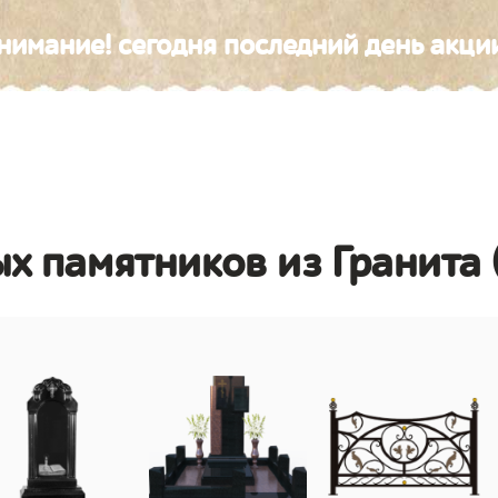
нимание! сегодня последний день акци
х памятников из Гранита 