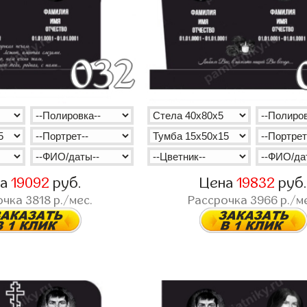
на
19092
руб.
Цена
19832
руб
очка
3818
р./мес.
Рассрочка
3966
р./м