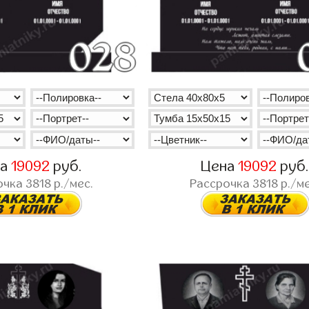
на
19092
руб.
Цена
19092
руб
очка
3818
р./мес.
Рассрочка
3818
р./ме