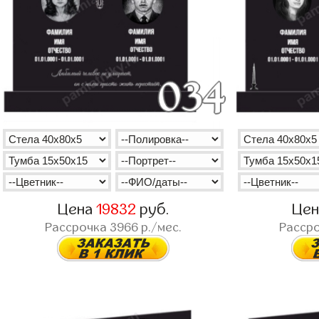
Цена
19832
руб.
Це
Рассрочка
3966
р./мес.
Расср