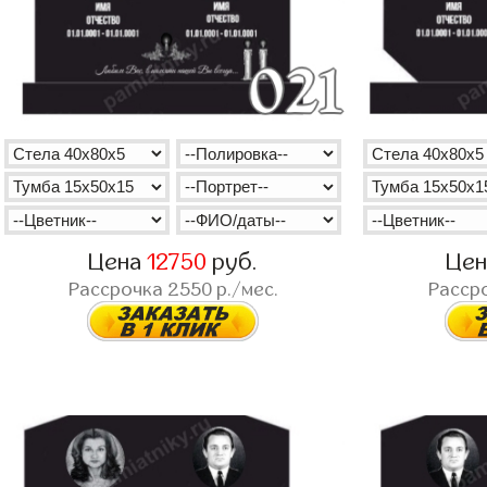
Цена
12750
руб.
Це
Рассрочка
2550
р./мес.
Расср