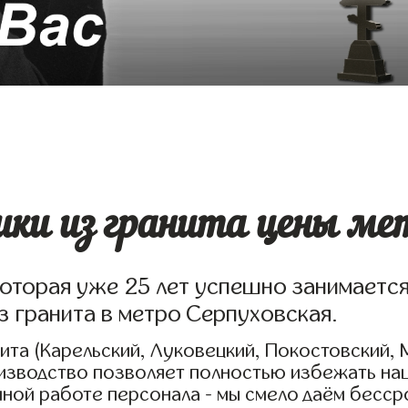
ки из гранита цены мет
которая уже 25 лет успешно занимаетс
з гранита в метро Серпуховская.
та (Карельский, Луковецкий, Покостовский, 
оизводство позволяет полностью избежать на
нной работе персонала - мы смело даём бесс