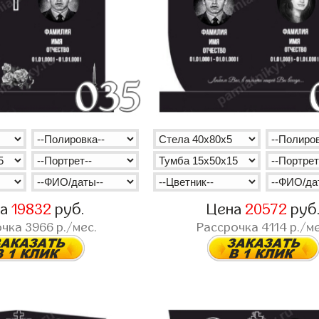
на
19832
руб.
Цена
20572
руб
очка
3966
р./мес.
Рассрочка
4114
р./ме