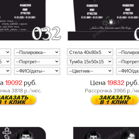
на
19092
руб.
Цена
19832
руб
очка
3818
р./мес.
Рассрочка
3966
р./м