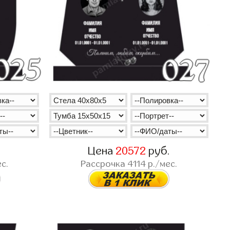
.
Цена
20572
руб.
с.
Рассрочка
4114
р./мес.