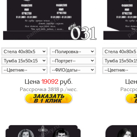
Цена
19092
руб.
Це
Рассрочка
3818
р./мес.
Расср