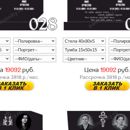
на
19092
руб.
Цена
19092
руб
очка
3818
р./мес.
Рассрочка
3818
р./ме