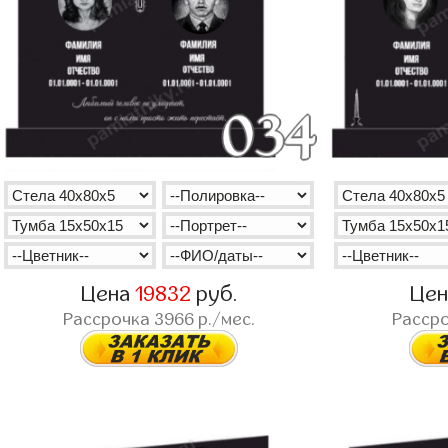
Цена
19832
руб.
Це
Рассрочка
3966
р./мес.
Расср