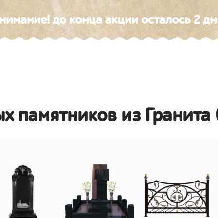
нимание! до конца акции осталось 2 дн
х памятников из Гранита 