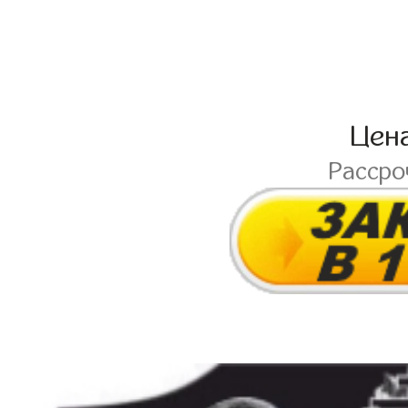
Цен
Расср