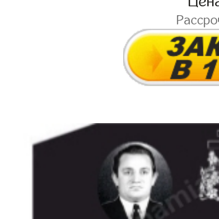
Цен
Расср