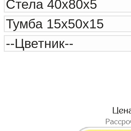
Цен
Расср