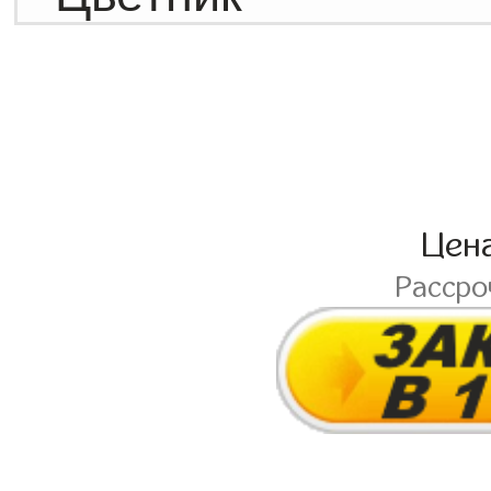
Цен
Расср