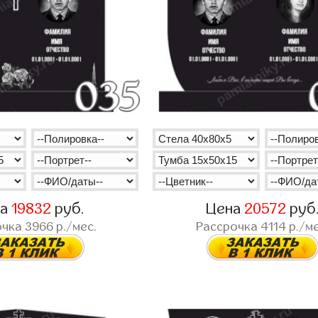
на
19832
руб.
Цена
20572
руб
очка
3966
р./мес.
Рассрочка
4114
р./ме