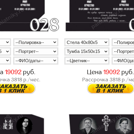
на
19092
руб.
Цена
19092
руб
очка
3818
р./мес.
Рассрочка
3818
р./ме