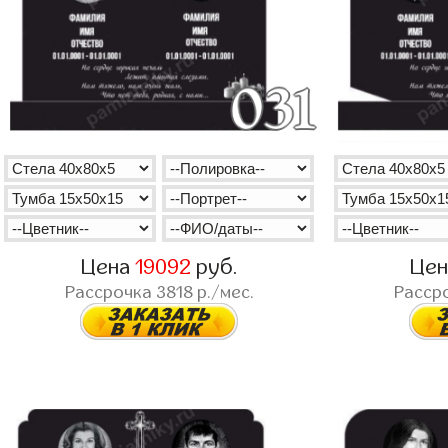
Цена
19092
руб.
Це
Рассрочка
3818
р./мес.
Расср