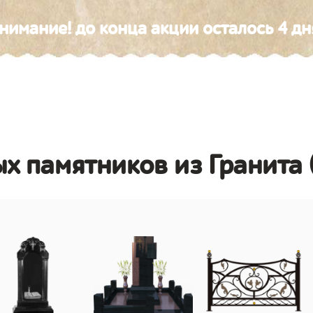
нимание! до конца акции осталось 4 дн
х памятников из Гранита 