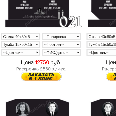
Цена
12750
руб.
Це
Рассрочка
2550
р./мес.
Расср