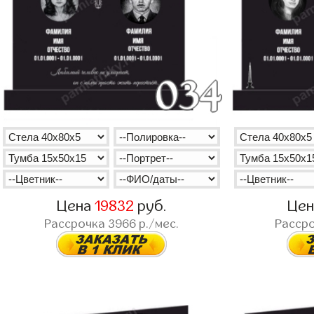
Цена
19832
руб.
Це
Рассрочка
3966
р./мес.
Расср