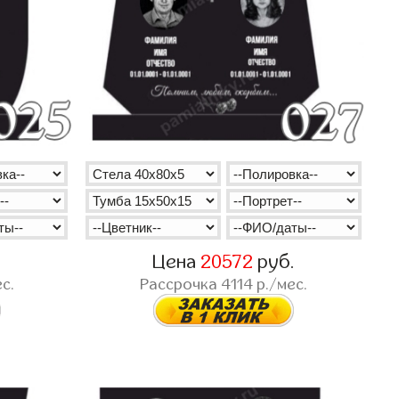
.
Цена
20572
руб.
с.
Рассрочка
4114
р./мес.