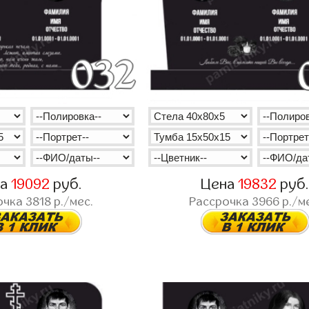
на
19092
руб.
Цена
19832
руб
очка
3818
р./мес.
Рассрочка
3966
р./м