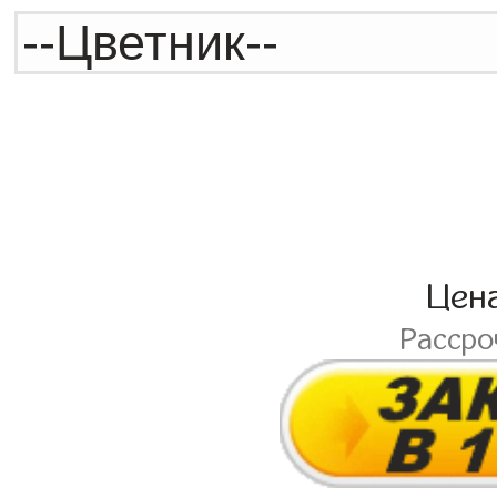
Цен
Расср