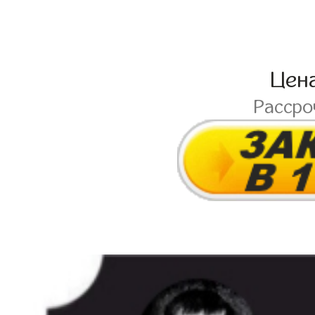
Цен
Расср