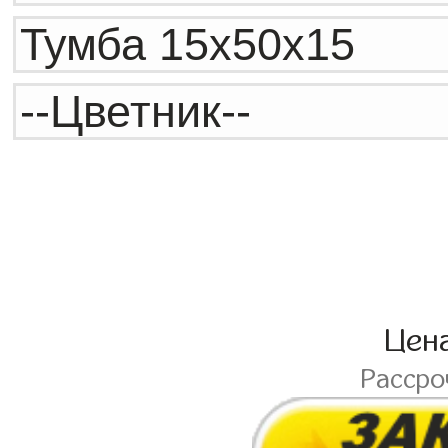
Цен
Расср