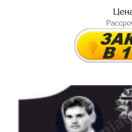
Цен
Расср