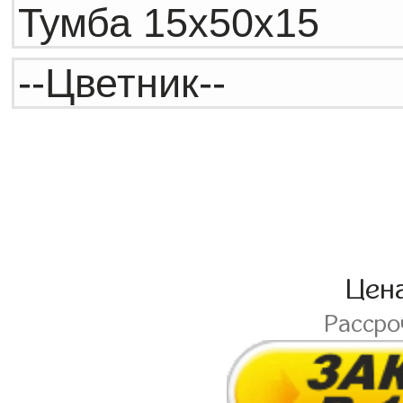
Цен
Расср