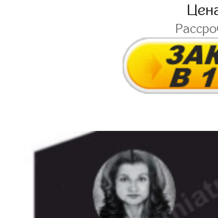
Цен
Расср