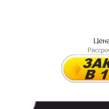
Цен
Расср