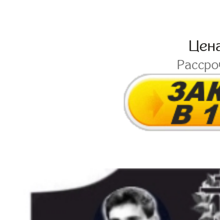
Цен
Расср