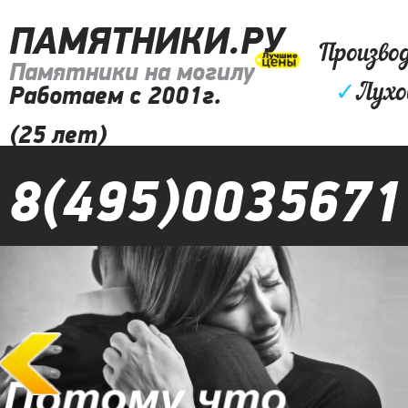
ПАМЯТНИКИ.РУ
Произво
Памятники на могилу
✓
Лухо
Работаем с 2001г.
(25 лет)
8(495)0035671