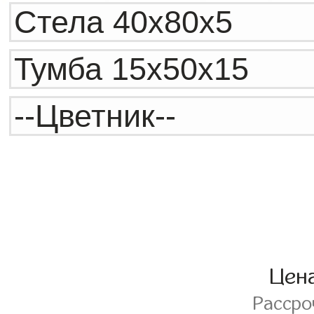
Цен
Расср