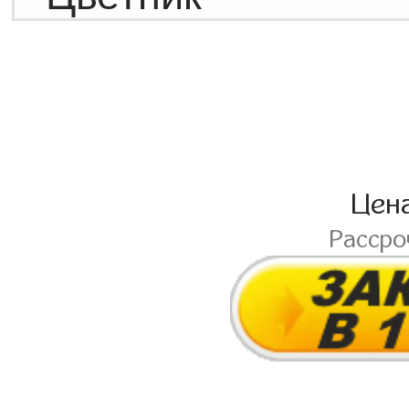
Цен
Расср