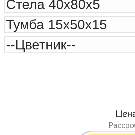
Цен
Расср