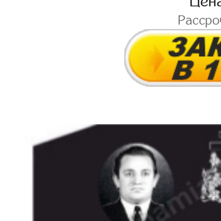
Цен
Расср