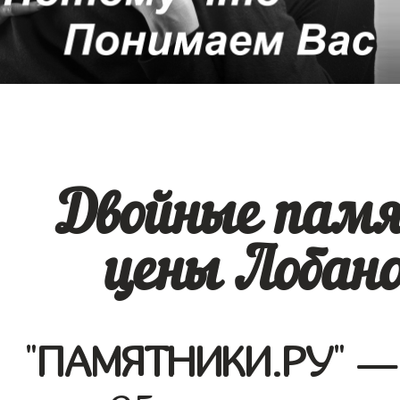
Двойные памя
цены Лобано
"
ПАМЯТНИКИ.РУ
" —