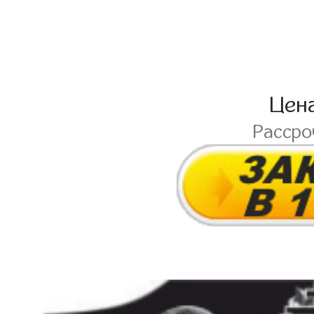
Цен
Расср