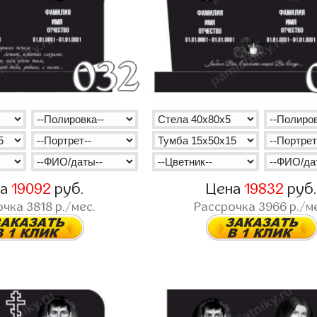
на
19092
руб.
Цена
19832
руб
очка
3818
р./мес.
Рассрочка
3966
р./м