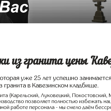
и из гранита цены Каве
которая уже 25 лет успешно занимаетс
з гранита в Кавезинском кладбище.
та (Карельский, Луковецкий, Покостовский, 
оизводство позволяет полностью избежать на
нной работе персонала - мы смело даём бесс