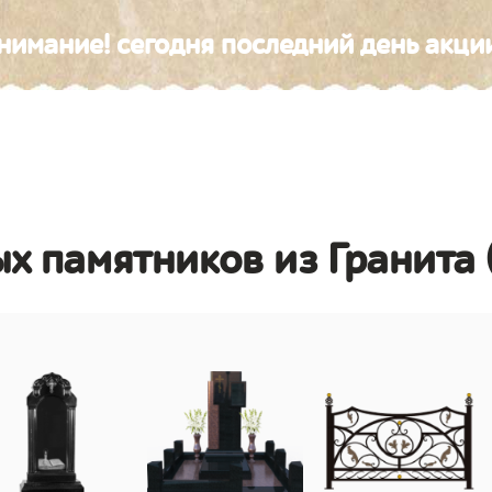
нимание! сегодня последний день акци
х памятников из Гранита 