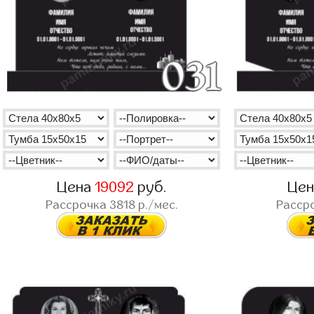
Цена
19092
руб.
Це
Рассрочка
3818
р./мес.
Расср