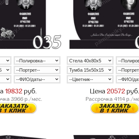
на
19832
руб.
Цена
20572
руб
очка
3966
р./мес.
Рассрочка
4114
р./ме