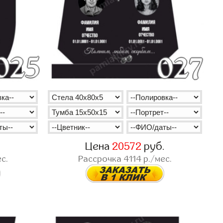
.
Цена
20572
руб.
с.
Рассрочка
4114
р./мес.