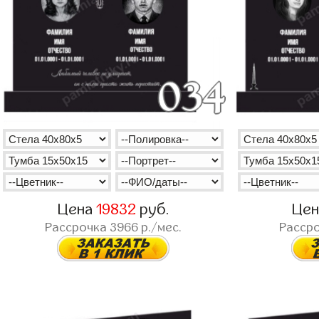
Цена
19832
руб.
Це
Рассрочка
3966
р./мес.
Расср