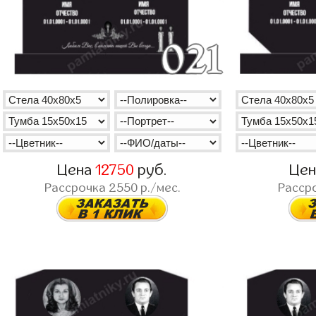
Цена
12750
руб.
Це
Рассрочка
2550
р./мес.
Расср