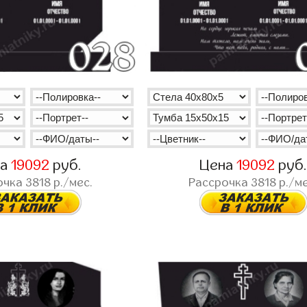
на
19092
руб.
Цена
19092
руб
очка
3818
р./мес.
Рассрочка
3818
р./ме