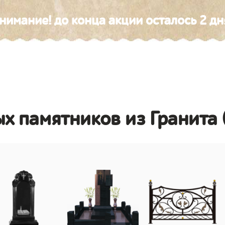
нимание! до конца акции осталось 2 дн
х памятников из Гранита 