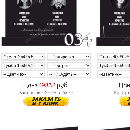
Цена
19832
руб.
Це
Рассрочка
3966
р./мес.
Расср