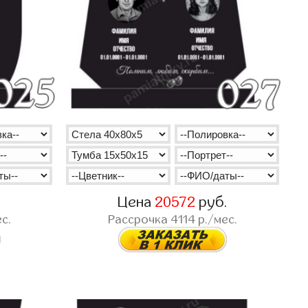
.
Цена
20572
руб.
с.
Рассрочка
4114
р./мес.