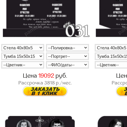
Цена
19092
руб.
Це
Рассрочка
3818
р./мес.
Расср