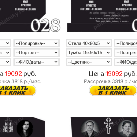
на
19092
руб.
Цена
19092
руб
очка
3818
р./мес.
Рассрочка
3818
р./ме