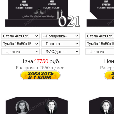
Цена
12750
руб.
Це
Рассрочка
2550
р./мес.
Расср