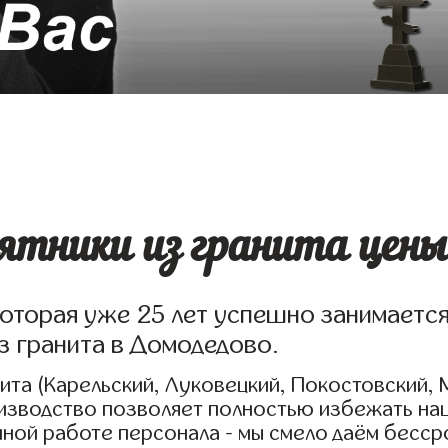
ятники из гранита цены
которая уже 25 лет успешно занимаетс
з гранита в Домодедово.
та (Карельский, Луковецкий, Покостовский, 
оизводство позволяет полностью избежать на
нной работе персонала - мы смело даём бесс