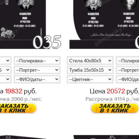
на
19832
руб.
Цена
20572
руб
очка
3966
р./мес.
Рассрочка
4114
р./ме