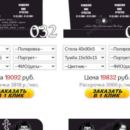
на
19092
руб.
Цена
19832
руб
очка
3818
р./мес.
Рассрочка
3966
р./м