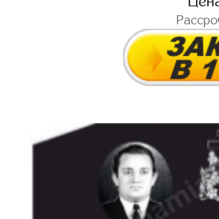
Цен
Расср