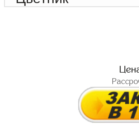
Цен
Расср