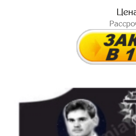
Цен
Расср