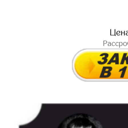
Цен
Расср