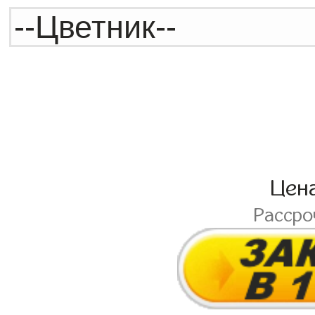
Цен
Расср