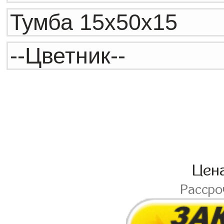
Цен
Расср