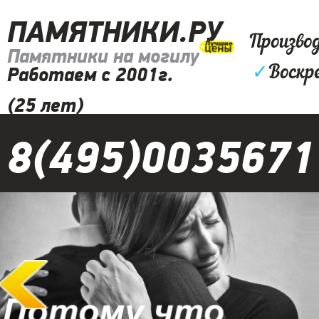
ПАМЯТНИКИ.РУ
Произво
Памятники на могилу
✓
Воскр
Работаем с 2001г.
(25 лет)
8(495)0035671