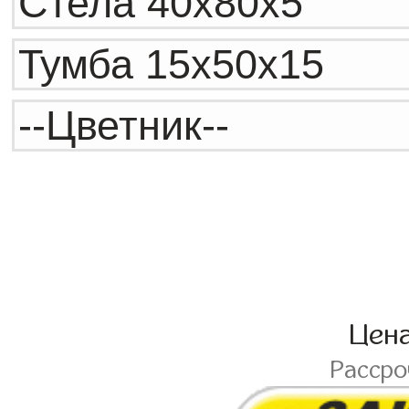
Цен
Расср