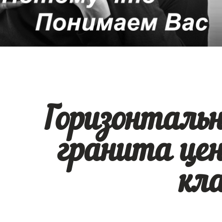
Горизонталь
гранита цен
кл