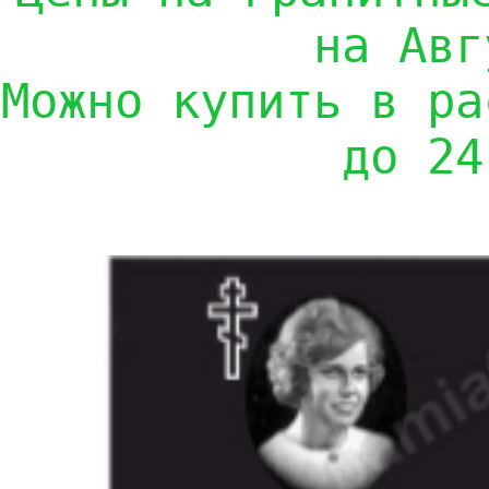
на Авг
Можно купить в ра
до 24