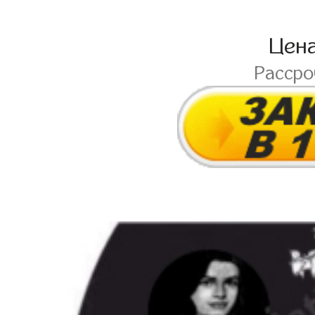
Цен
Расср