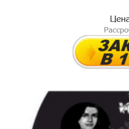
Цен
Расср