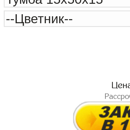
Цен
Расср