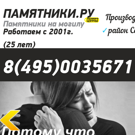
ПАМЯТНИКИ.РУ
Произво
Памятники на могилу
✓
район С
Работаем с 2001г.
(25 лет)
8(495)0035671