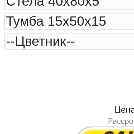
Цен
Расср