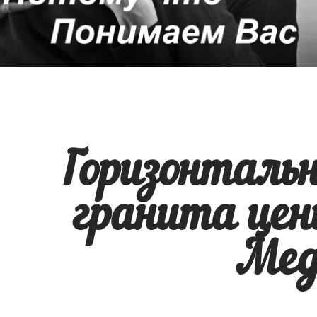
Горизонталь
гранита цен
Мед