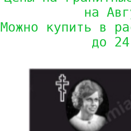
на Авг
Можно купить в ра
до 24