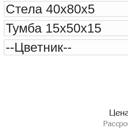
Цен
Расср