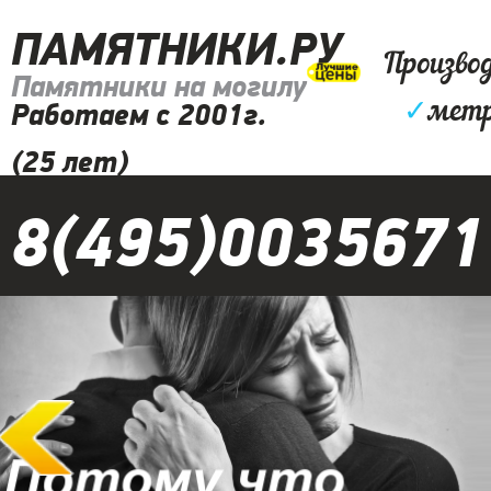
ПАМЯТНИКИ.РУ
Произво
Памятники на могилу
✓
метр
Работаем с 2001г.
(25 лет)
8(495)0035671