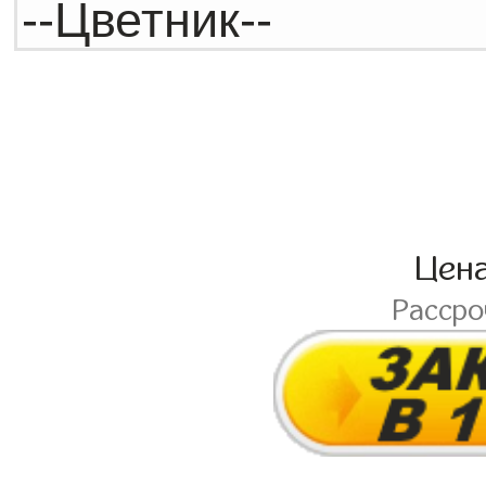
Цен
Расср