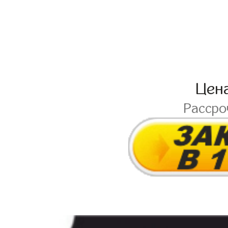
Цен
Расср