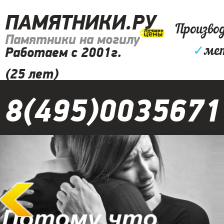
ПАМЯТНИКИ.РУ
Произво
Памятники на могилу
✓
мет
Работаем с 2001г.
(25 лет)
8(495)0035671