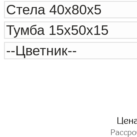
Цен
Расср