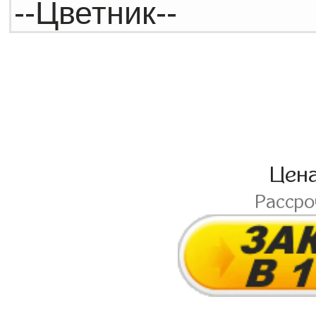
Цен
Расср