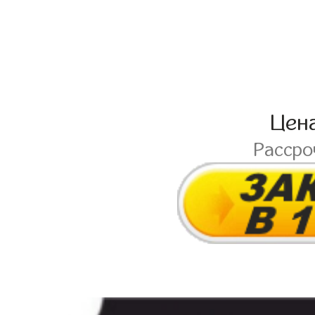
Цен
Расср