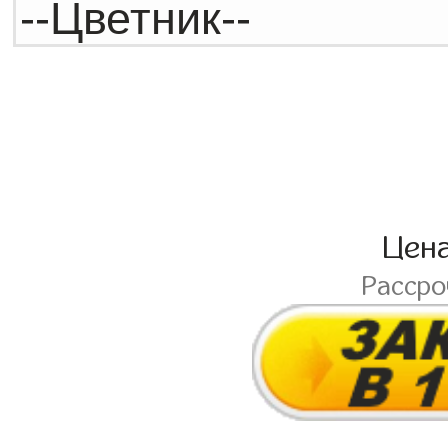
Цен
Расср