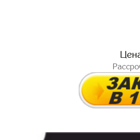
Цен
Расср