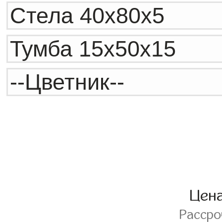
Цен
Расср