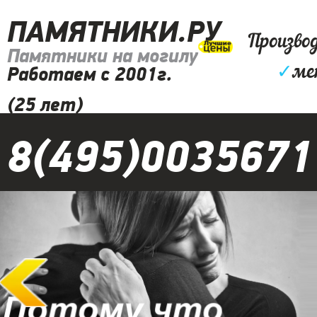
ПАМЯТНИКИ.РУ
Произво
Памятники на могилу
✓
ме
Работаем с 2001г.
(25 лет)
8(495)0035671