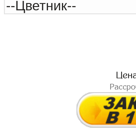
Цен
Расср