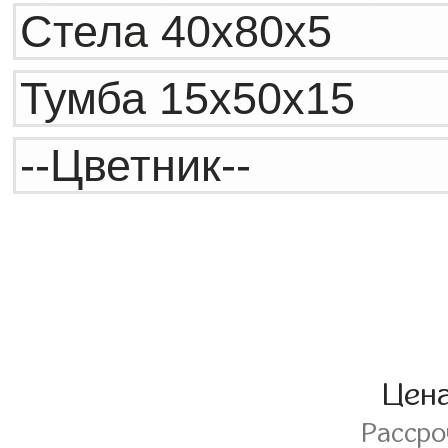
Цен
Расср