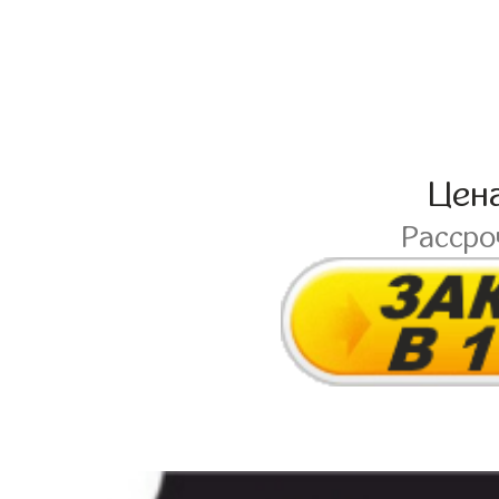
Цен
Расср