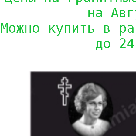
на Авг
Можно купить в ра
до 24