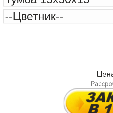
Цен
Расср