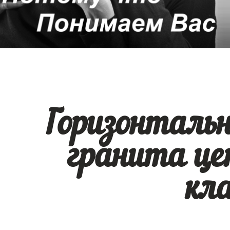
Горизонталь
гранита ц
кл