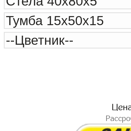
Цен
Расср