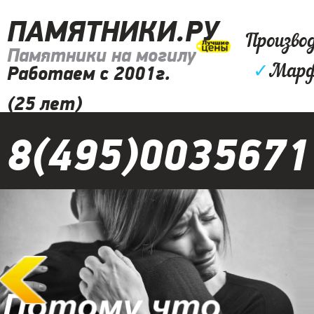
ПАМЯТНИКИ.РУ
Произво
Памятники на могилу
✓
Марф
Работаем с 2001г.
(25 лет)
8(495)0035671