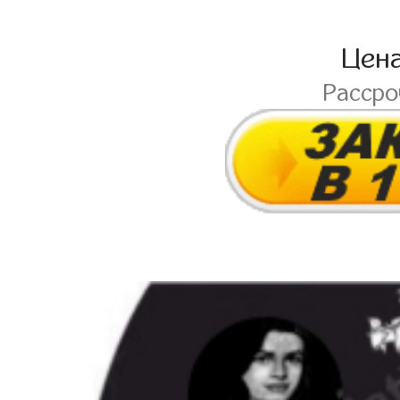
Цен
Расср