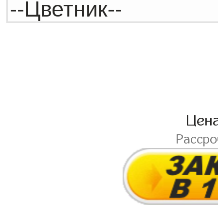
Цен
Расср