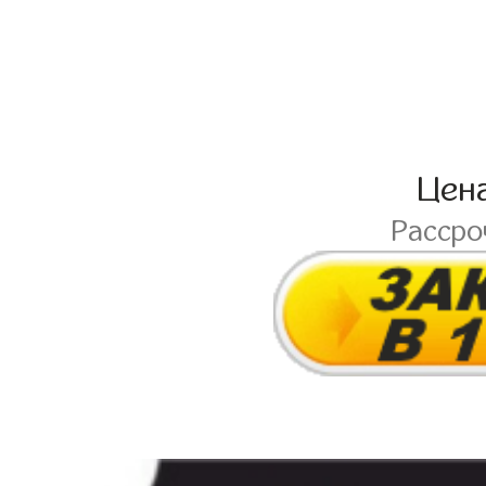
Цен
Расср