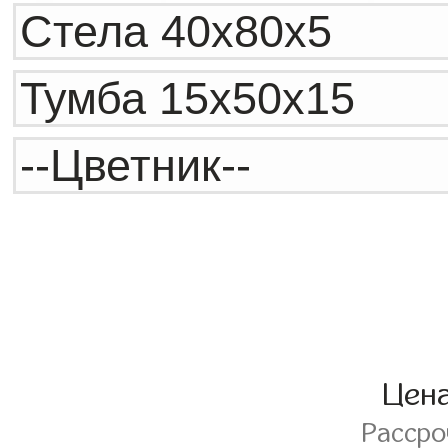
Цен
Расср