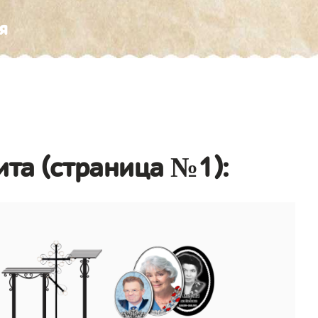
я
ита (страница №1):