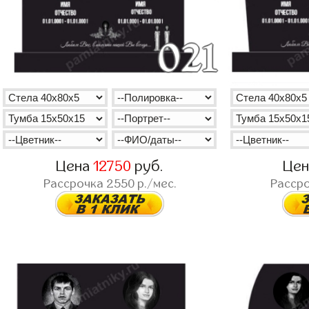
Цена
12750
руб.
Це
Рассрочка
2550
р./мес.
Расср