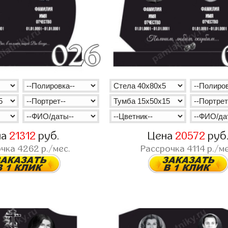
на
21312
руб.
Цена
20572
руб
очка
4262
р./мес.
Рассрочка
4114
р./ме