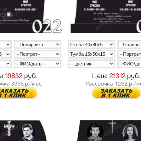
на
19832
руб.
Цена
21312
руб.
очка
3966
р./мес.
Рассрочка
4262
р./м