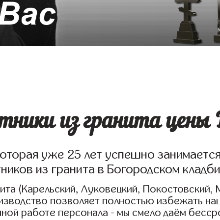
ники из гранита цены Б
которая уже 25 лет успешно занимаетс
ников из гранита в Богородском кладб
та (Карельский, Луковецкий, Покостовский, 
оизводство позволяет полностью избежать на
нной работе персонала - мы смело даём бесс