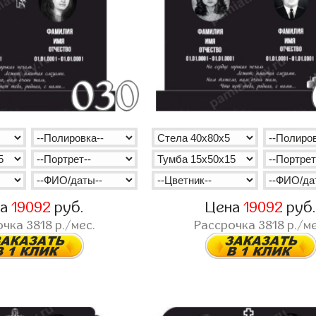
на
19092
руб.
Цена
19092
руб
очка
3818
р./мес.
Рассрочка
3818
р./ме