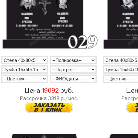
Цена
19092
руб.
Це
Рассрочка
3818
р./мес.
Расср