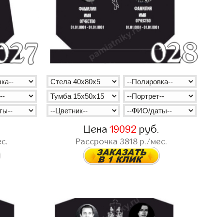
.
Цена
19092
руб.
с.
Рассрочка
3818
р./мес.