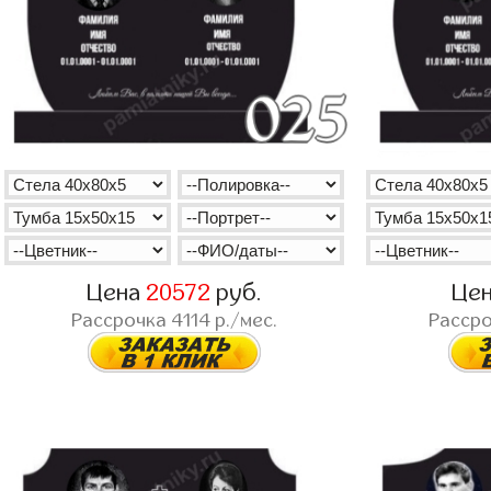
Цена
20572
руб.
Це
Рассрочка
4114
р./мес.
Расср