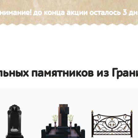
нимание! до конца акции осталось 3 дн
льных памятников из Гран