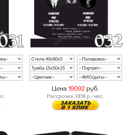
.
Цена
19092
руб.
с.
Рассрочка
3818
р./мес.