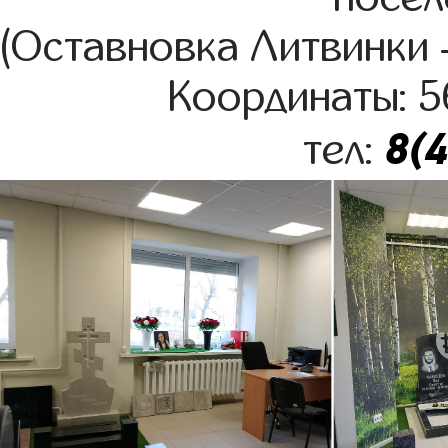
(Оставновка Литвинки –
Координаты: 5
8(
тел: