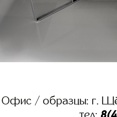
Офис / образцы: г. Щё
8(
тел: