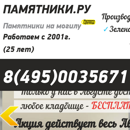
ПАМЯТНИКИ.РУ
Произво
Памятники на могилу
✓
Зелено
Работаем с 2001г.
(25 лет)
8(495)0035671
Только у нас в Августе дос
любое кладбище -
БЕСПЛА
Акция действует весь А