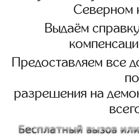
Северном 
Выдаём справк
компенсаци
Предоставляем все д
по
разрешения на демо
всег