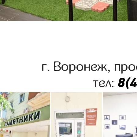
г. Воронеж, про
8(
тел: