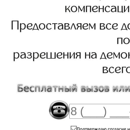
компенсаци
Предоставляем все д
по
разрешения на демо
всег