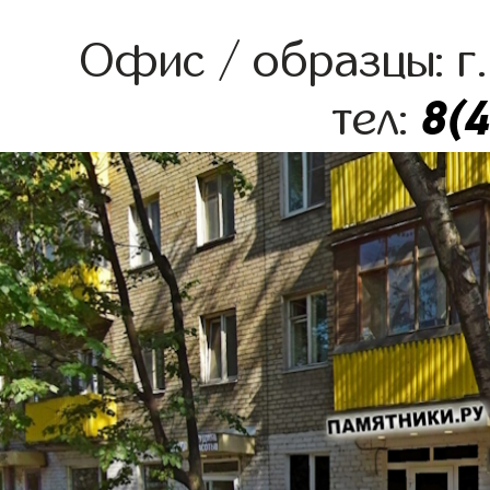
Офис / образцы: г.
8(
тел: