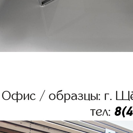
Офис / образцы: г. Щё
8(
тел: