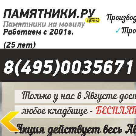
ПАМЯТНИКИ.РУ
Произво
Памятники на могилу
✓
Тро
Работаем с 2001г.
(25 лет)
8(495)0035671
Только у нас в Августе дос
любое кладбище -
БЕСПЛА
Акция действует весь А