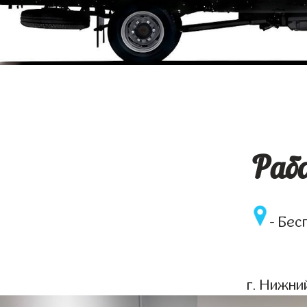
Раб
- Бес
г. Нижни