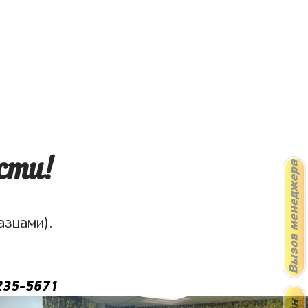
сти!
азцами).
235-5671