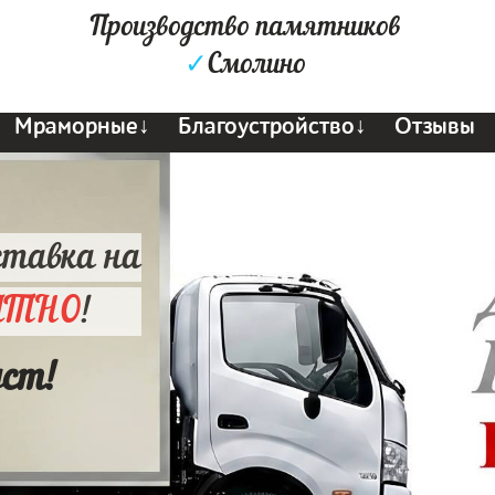
Производство памятников
✓
Смолино
Мраморные↓
Благоустройство↓
Отзывы
ставка на
АТНО
!
уст!