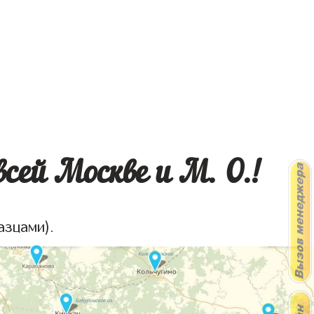
сей Москве и М. О.!
азцами).