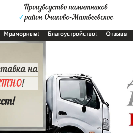
Производство памятников
✓
район Очаково-Матвеевское
Мраморные↓
Благоустройство↓
Отзывы
ставка на
АТНО
!
уст!