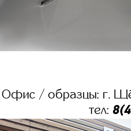
Офис / образцы: г. Щё
8(
тел: