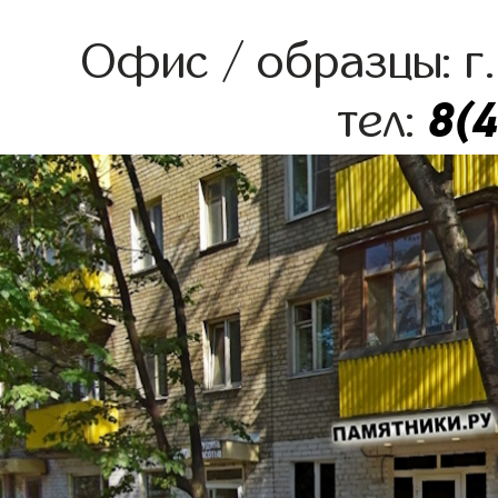
Офис / образцы: г.
8(
тел: