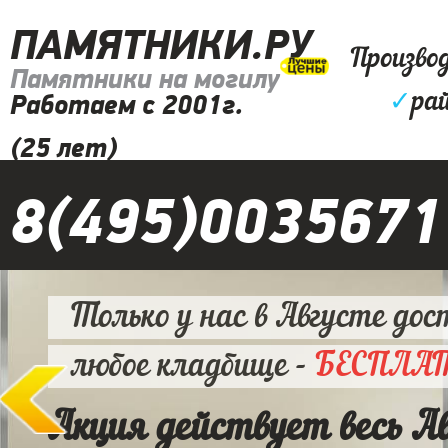
ПАМЯТНИКИ.РУ
Произво
Памятники на могилу
✓
ра
Работаем с 2001г.
(25 лет)
8(495)0035671
Только у нас в Августе дос
любое кладбище -
БЕСПЛА
Акция действует весь А