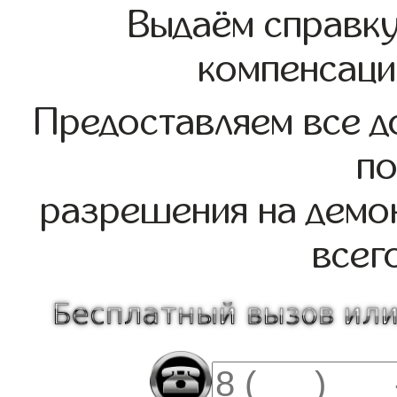
Выдаём справк
компенсаци
Предоставляем все д
по
разрешения на демо
всег