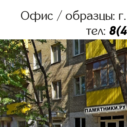
Офис / образцы: г.
8(
тел: