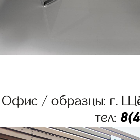
Офис / образцы: г. Щё
8(
тел: