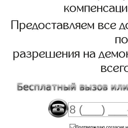
компенсаци
Предоставляем все д
по
разрешения на демо
всег