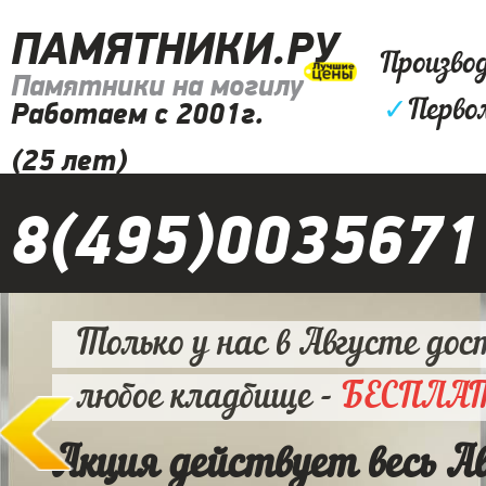
ПАМЯТНИКИ.РУ
Произво
Памятники на могилу
✓
Перво
Работаем с 2001г.
(25 лет)
8(495)0035671
Только у нас в Августе дос
любое кладбище -
БЕСПЛА
Акция действует весь А