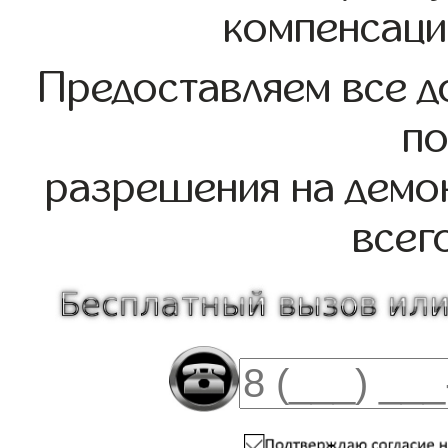
компенсаци
Предоставляем все д
по
разрешения на демо
всег