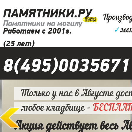
ПАМЯТНИКИ.РУ
Произво
Памятники на могилу
✓
ме
Работаем с 2001г.
(25 лет)
8(495)0035671
Только у нас в Августе дос
любое кладбище -
БЕСПЛА
Акция действует весь А