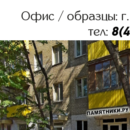
Офис / образцы: г.
8(
тел: