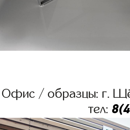
Офис / образцы: г. Щё
8(
тел: