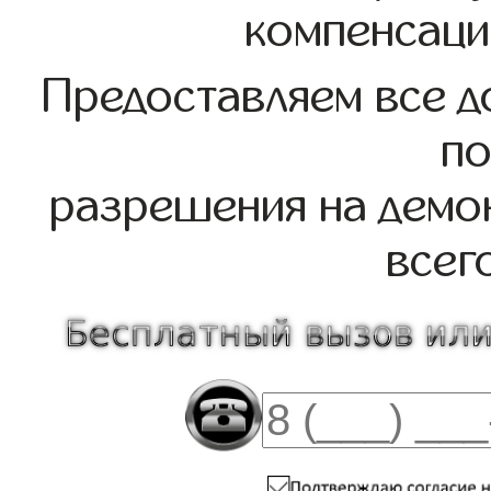
компенсаци
Предоставляем все д
по
разрешения на демо
всег