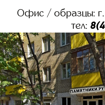
Офис / образцы: г.
8(
тел: