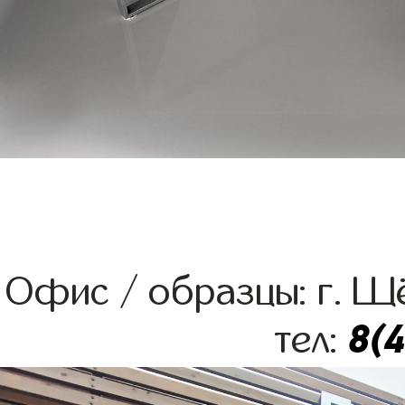
Офис / образцы: г. Щё
8(
тел: