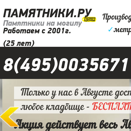
ПАМЯТНИКИ.РУ
Произво
Памятники на могилу
✓
метр
Работаем с 2001г.
(25 лет)
8(495)0035671
Только у нас в Августе дос
любое кладбище -
БЕСПЛА
Акция действует весь А