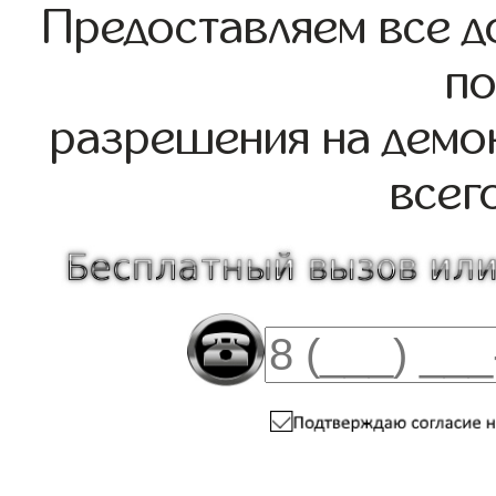
Предоставляем все д
по
разрешения на демо
всег