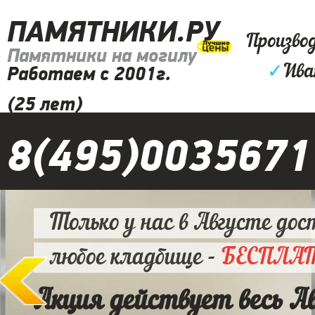
ПАМЯТНИКИ.РУ
Произво
Памятники на могилу
✓
Ива
Работаем с 2001г.
(25 лет)
8(495)0035671
Только у нас в Августе дос
любое кладбище -
БЕСПЛА
Акция действует весь А