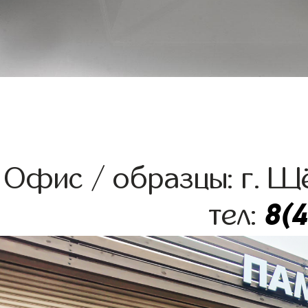
Офис / образцы: г. Щё
8(
тел: