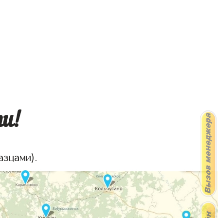
ти!
азцами).