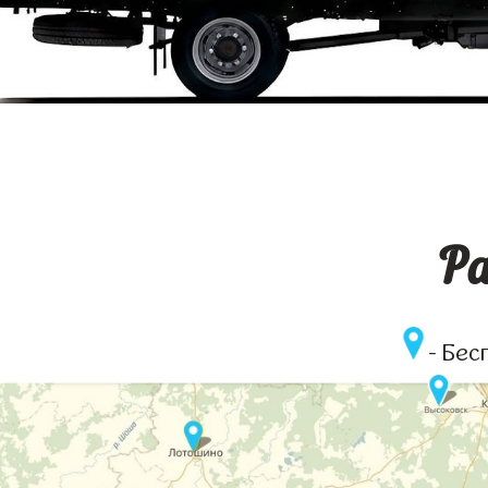
Ра
- Бес