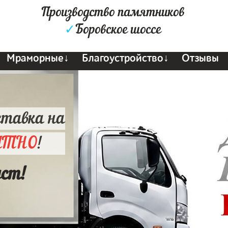
Производство памятников
✓
Боровское шоссе
Мраморные↓
Благоустройство↓
Отзывы
ставка на
АТНО
!
уст!