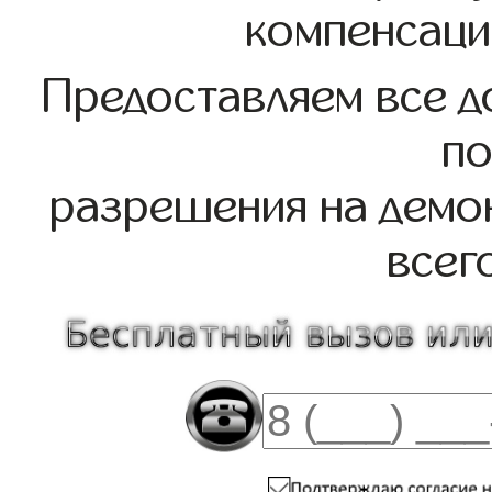
компенсаци
Предоставляем все д
по
разрешения на демо
всег