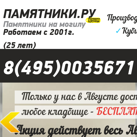
ПАМЯТНИКИ.РУ
Произво
Памятники на могилу
✓
Куб
Работаем с 2001г.
(25 лет)
8(495)0035671
Только у нас в Августе дос
любое кладбище -
БЕСПЛА
Акция действует весь А