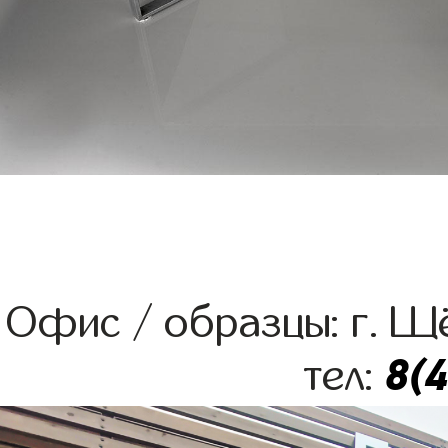
Офис / образцы: г. Щё
8(
тел: