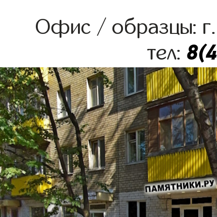
Офис / образцы: г.
8(
тел: