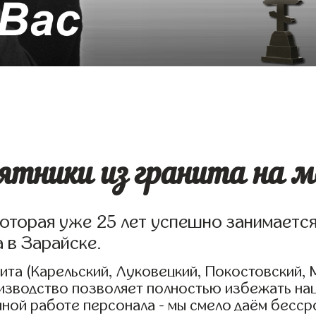
ятники из гранита на м
которая уже 25 лет успешно занимаетс
 в Зарайске.
та (Карельский, Луковецкий, Покостовский, 
оизводство позволяет полностью избежать на
нной работе персонала - мы смело даём бесср