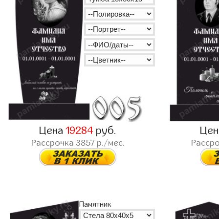
Цена
19284
руб.
Це
Рассрочка
3857
р./мес.
Расср
Памятник