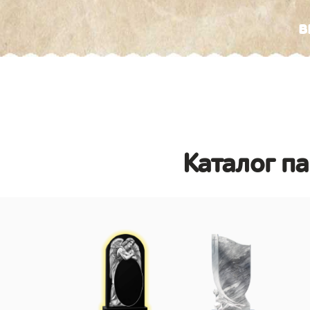
в
Каталог п