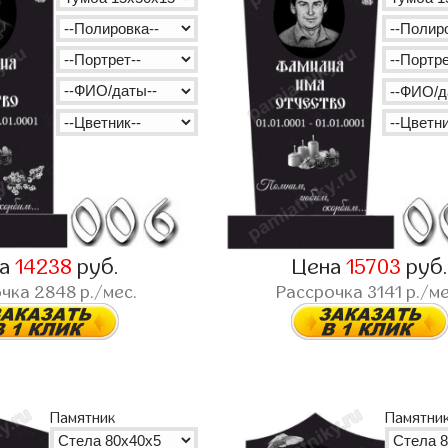
на
14238
руб.
Цена
15703
руб.
очка
2848
р./мес.
Рассрочка
3141
р./ме
Памятник
Памятни