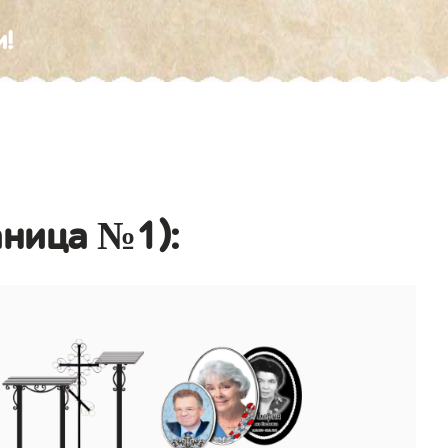
и!
аница №1):