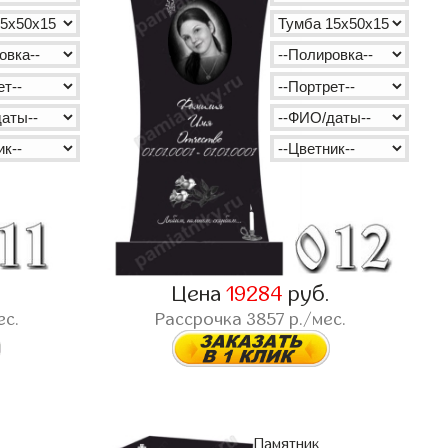
.
Цена
19284
руб.
ес.
Рассрочка
3857
р./мес.
Памятник