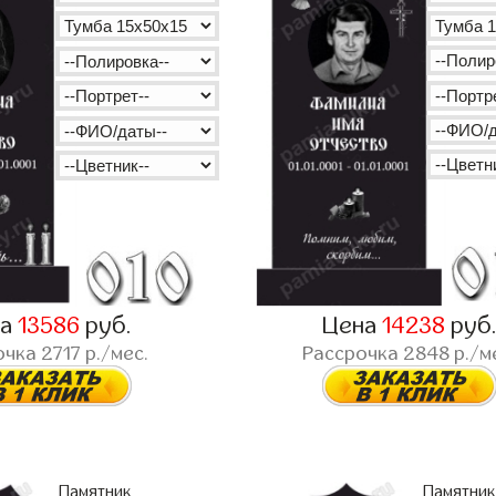
на
13586
руб.
Цена
14238
руб
очка
2717
р./мес.
Рассрочка
2848
р./м
Памятник
Памятник