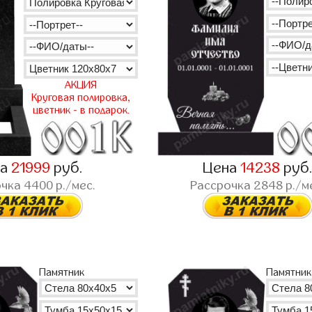
АКЦИЯ
Круговая полировка,
цветник - в подарок.
на
21999
руб.
Цена
14238
руб
очка
4400
р./мес.
Рассрочка
2848
р./м
Памятник
Памятник