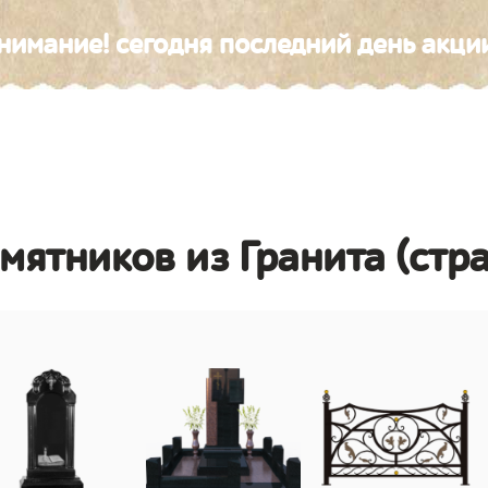
нимание! сегодня последний день акци
амятников из Гранита (стр