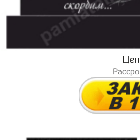
Це
Расср