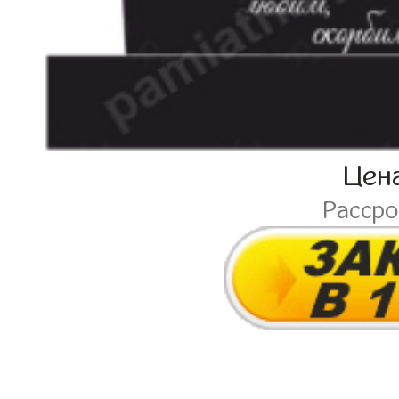
Цен
Расср