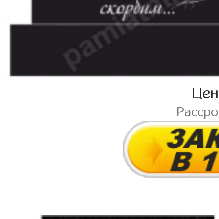
Це
Расср