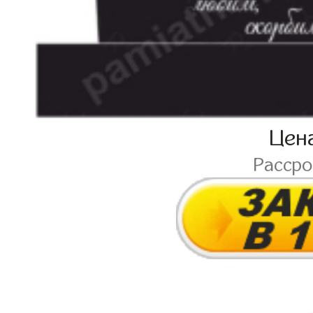
Цен
Расср