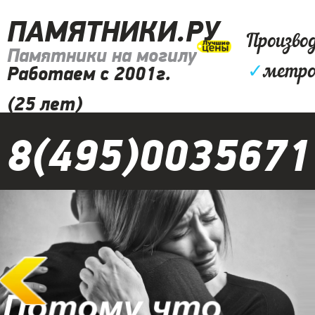
ПАМЯТНИКИ.РУ
Произво
Памятники на могилу
✓
метро
Работаем с 2001г.
(25 лет)
8(495)0035671