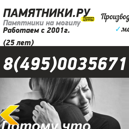
ПАМЯТНИКИ.РУ
Произво
Памятники на могилу
✓
ме
Работаем с 2001г.
(25 лет)
8(495)0035671