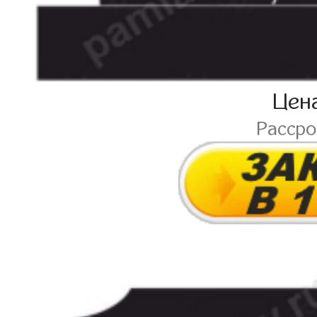
Цен
Расср