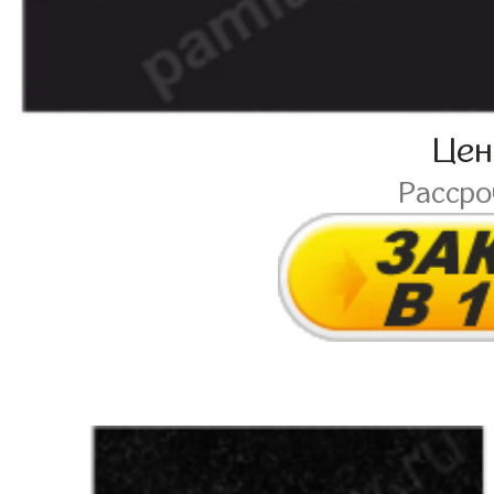
Це
Расср