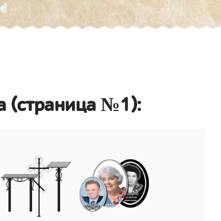
и!
а (страница №1):