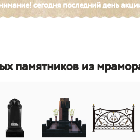
нимание! сегодня последний день акци
ых памятников из мрамор