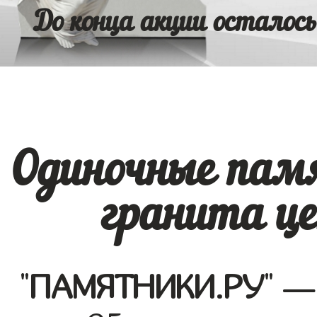
До конца акции осталось
Одиночные памя
гранита це
"
ПАМЯТНИКИ.РУ
" —