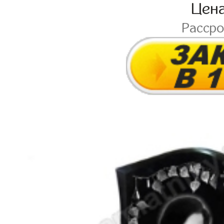
Цен
Расср