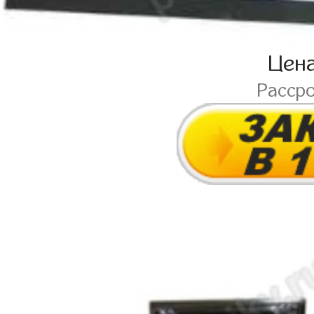
Цен
Расср