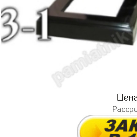
Цен
Расср