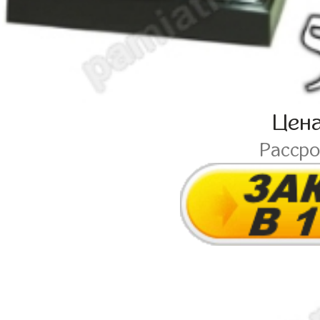
Цен
Расср