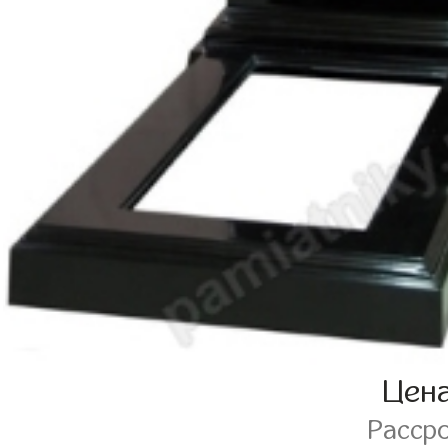
Цен
Расср