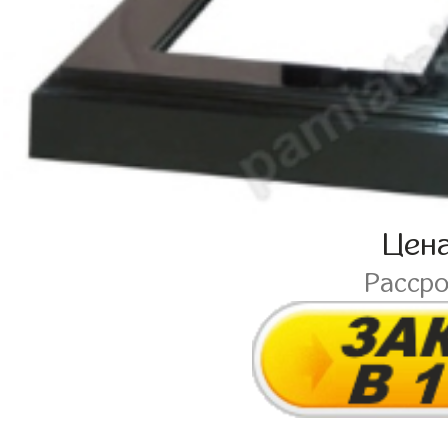
Цен
Расср