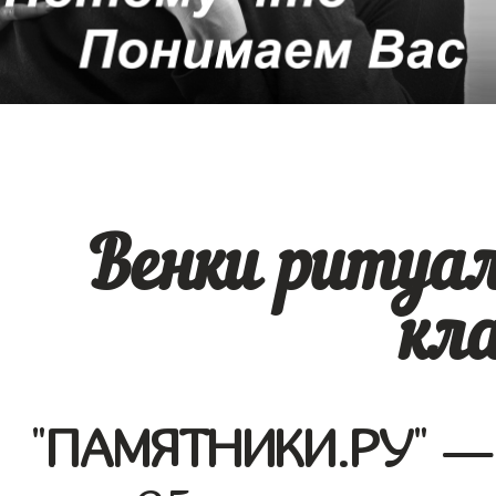
Венки ритуал
кл
"
ПАМЯТНИКИ.РУ
" —