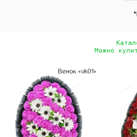
•
Катал
Можно купи
Венок «vk01»