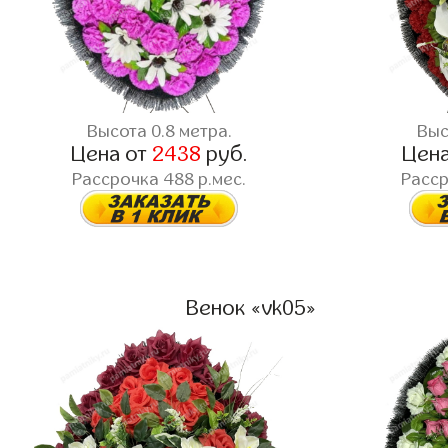
Высота 0.8 метра.
Выс
Цена от
2438
руб.
Цен
Рассрочка 488 р.мес.
Расср
Венок «vk05»