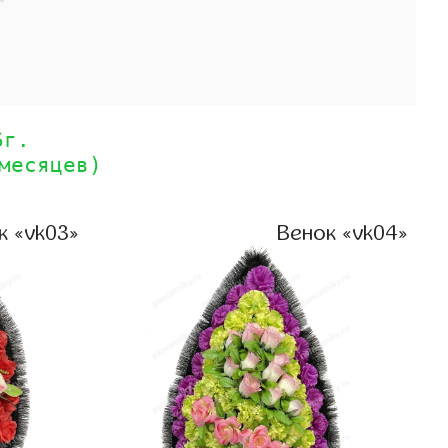
6г.
месяцев)
к «vk03»
Венок «vk04»