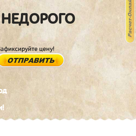
 НЕДОРОГО
Зафиксируйте цену!
од
и!