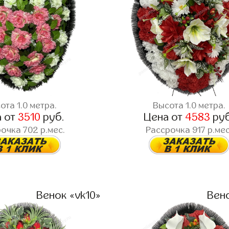
ота 1.0 метра.
Высота 1.0 метра.
а от
3510
руб.
Цена от
4583
руб
очка 702 р.мес.
Рассрочка 917 р.мес
Венок «vk10»
Вено