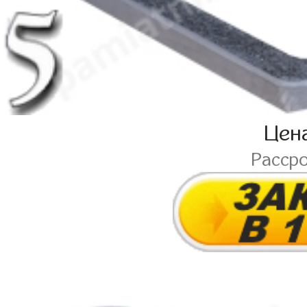
Цен
Расср