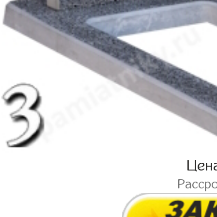
Цен
Расср