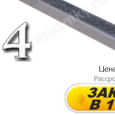
Цен
Расср