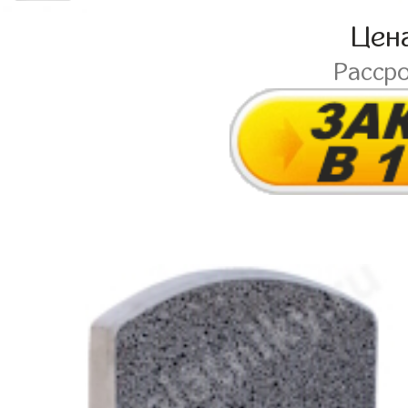
Цен
Расср