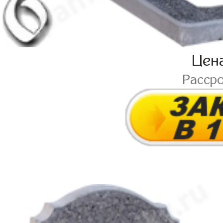
Цен
Расср