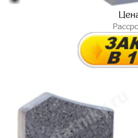
Цен
Расср