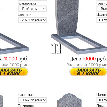
Гравировка
Грави
Цветник
Цветн
на
10000
руб.
Цена
10000
руб
очка
2000
р.мес.
Рассрочка
2000
р.ме
Памятник
Памят
Полировка
Полир