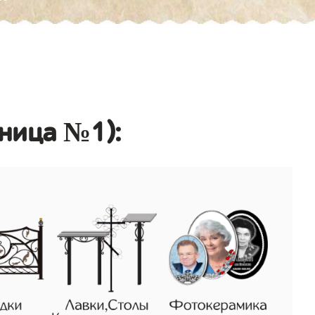
аница №1):