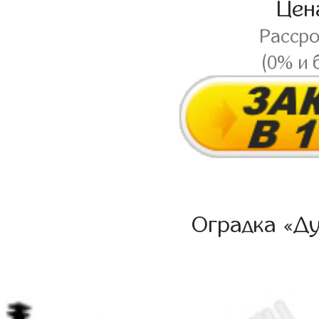
Це
Расср
(0% и 
Оградка «Ду