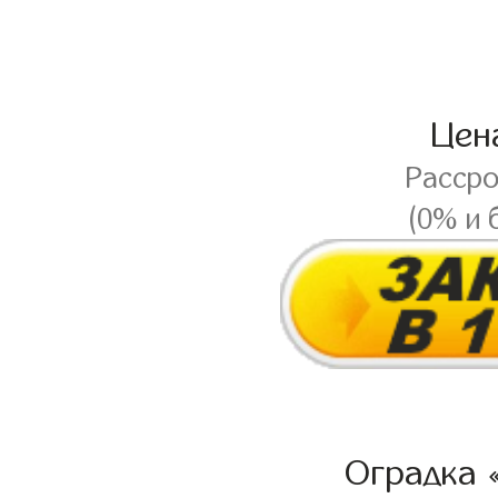
Цен
Расср
(0% и 
Оградка 