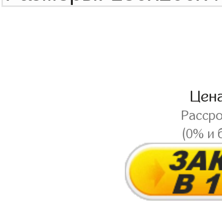
Цен
Расср
(0% и 