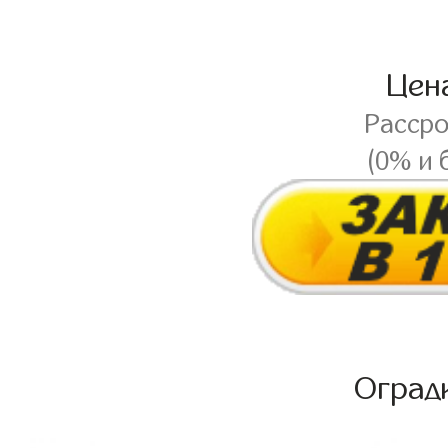
Цен
Расср
(0% и 
Оград