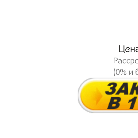
Цен
Расср
(0% и 