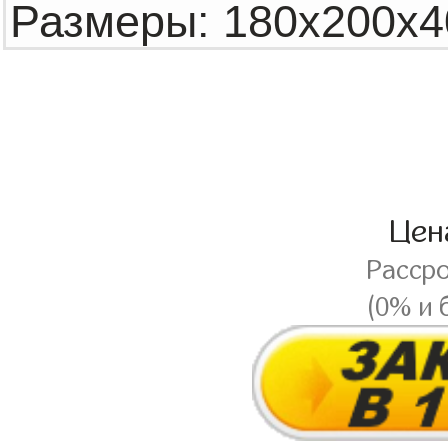
Це
Расср
(0% и 