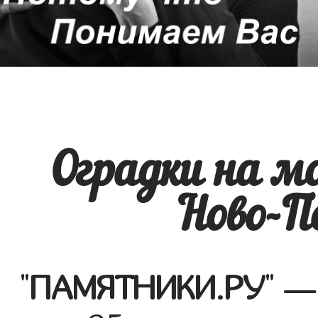
Оградки на м
Ново-П
"
ПАМЯТНИКИ.РУ
" —