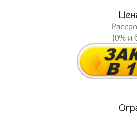
Це
Расср
(0% и 
Огр