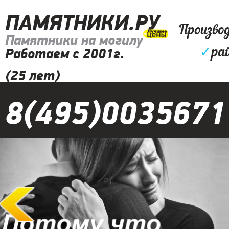
ПАМЯТНИКИ.РУ
Произво
Памятники на могилу
✓
ра
Работаем с 2001г.
(25 лет)
8(495)0035671