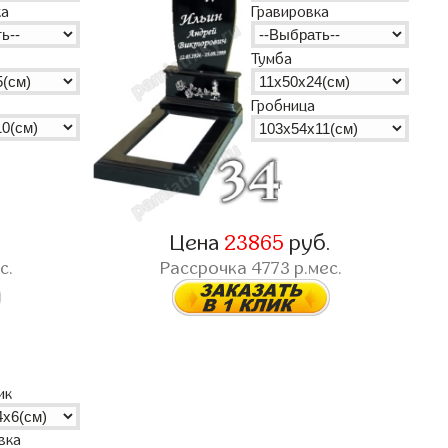
ка
Гравировка
Тумба
Гробница
.
Цена
23865
руб.
с.
Рассрочка
4773
р.мес.
ик
вка