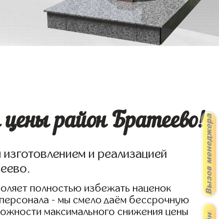
 цены район Братеево!
я изготовлением и реализацией
теево.
воляет полностью избежать наценок
 персонала - мы смело даём бессрочную
озможности максимального снижения цены