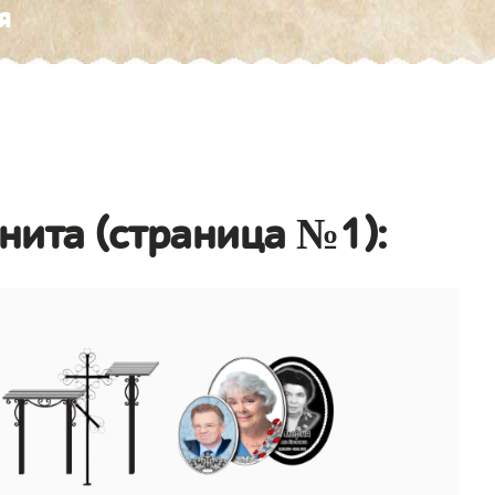
я
анита (страница №1):