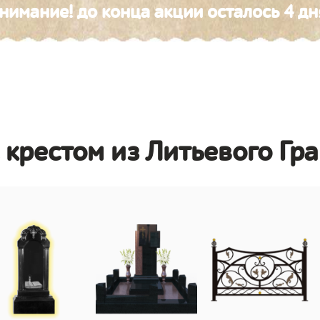
нимание! до конца акции осталось 4 дн
 крестом из Литьевого Гр