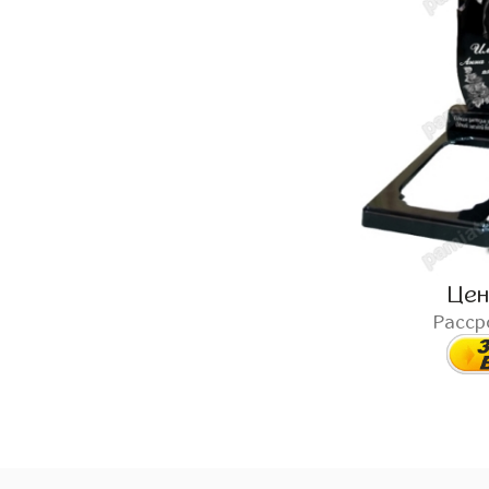
Це
Расср