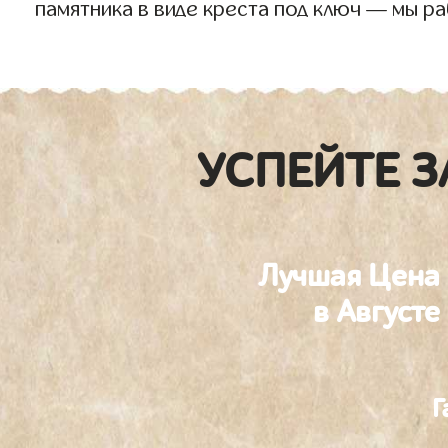
памятника в виде креста под ключ — мы р
УСПЕЙТЕ З
Лучшая Цена
в Августе
Г