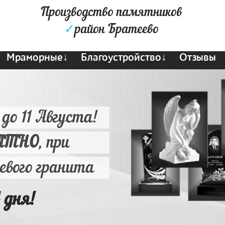
Производство памятников
✓
район Братеево
Мраморные↓
Благоустройство↓
Отзывы
 до 11 Августа!
АТНО
, при
ьевого гранита
 дня!