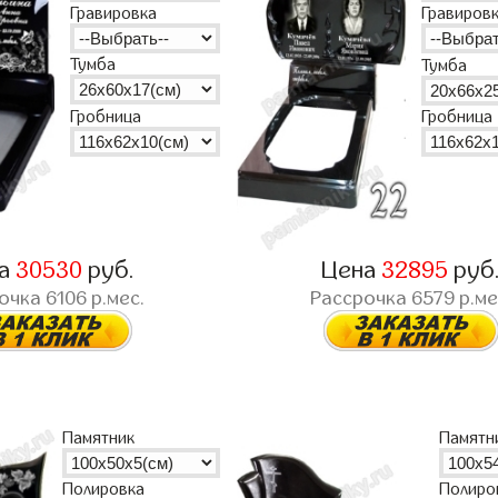
Гравировка
Гравиров
Тумба
Тумба
Гробница
Гробница
на
30530
руб.
Цена
32895
руб
рочка
6106
р.мес.
Рассрочка
6579
р.ме
Памятник
Памятн
Полиро
Полировка