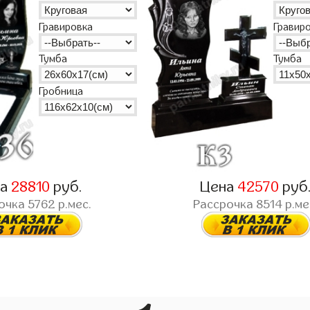
Гравир
Гравировка
Тумба
Тумба
Гробница
на
28810
руб.
Цена
42570
руб
очка
5762
р.мес.
Рассрочка
8514
р.ме