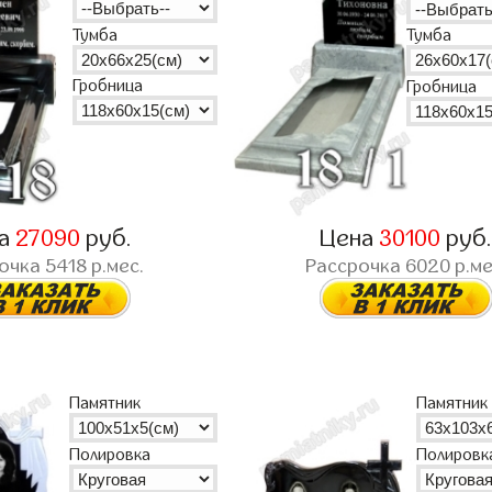
Тумба
Тумба
Гробница
Гробница
на
27090
руб.
Цена
30100
руб
рочка
5418
р.мес.
Рассрочка
6020
р.ме
Памятник
Памятник
Полировка
Полировк