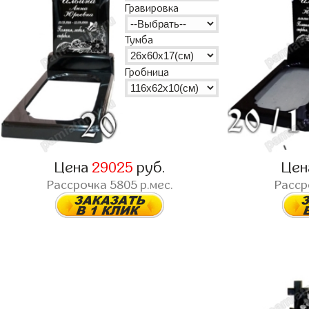
Гравировка
Тумба
Гробница
Цена
29025
руб.
Це
Рассрочка
5805
р.мес.
Расс