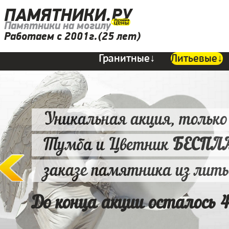
ПАМЯТНИКИ.РУ
Памятники на могилу
Работаем с 2001г.(25 лет)
Гранитные↓
Литьевые↓
Уникальная акция, только
Тумба и Цветник
БЕСПЛ
заказе памятника из лит
До конца акции осталось 4