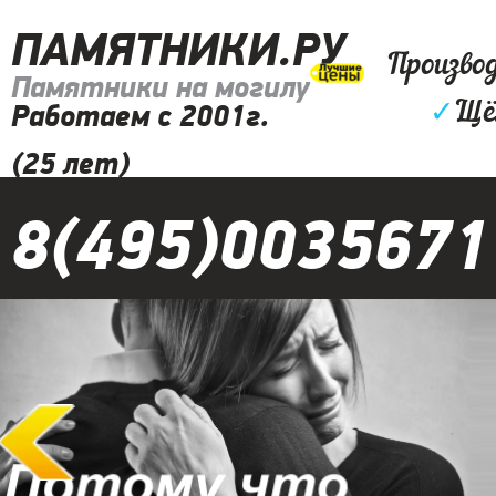
ПАМЯТНИКИ.РУ
Произво
Памятники на могилу
✓
Щё
Работаем с 2001г.
(25 лет)
8(495)0035671