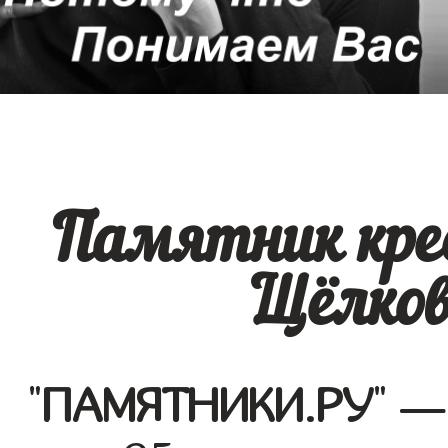
Памятник кре
Щёлков
"
ПАМЯТНИКИ.РУ
" —